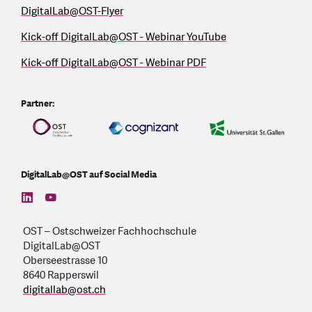
DigitalLab@OST-Flyer
Kick-off DigitalLab@OST - Webinar YouTube
Kick-off DigitalLab@OST - Webinar PDF
Partner:
DigitalLab@OST auf Social Media
find us on: linkedin
find us on: youtube
OST – Ostschweizer Fachhochschule
DigitalLab@OST
Oberseestrasse 10
8640 Rapperswil
digitallab
@
ost.ch